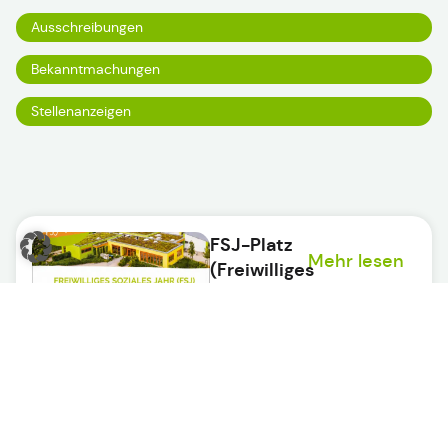
Ausschreibungen
Bekanntmachungen
Stellenanzeigen
FSJ-Platz
Mehr lesen
(Freiwilliges
Soziales
Jahr) im
Kinderhaus
frei!