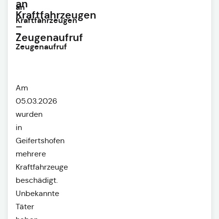
an
an
Kraftfahrzeugen
Kraftfahrzeugen
–
–
Zeugenaufruf
Zeugenaufruf
Am
05.03.2026
wurden
in
Geifertshofen
mehrere
Kraftfahrzeuge
beschädigt.
Unbekannte
Täter