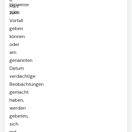
6.
Hinweise
März
2026
zum
Vorfall
geben
können
oder
am
genannten
Datum
verdächtige
Beobachtungen
gemacht
haben,
werden
gebeten,
sich
mit