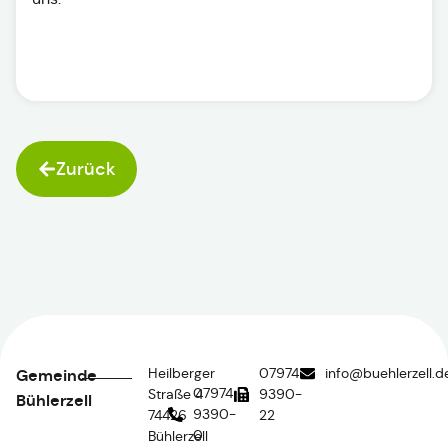
Zurück
Heilberger
07974
info@buehlerzell.d
Gemeinde
07974
Straße 4
9390-
Bühlerzell
9390-
74426
22
0
Bühlerzell