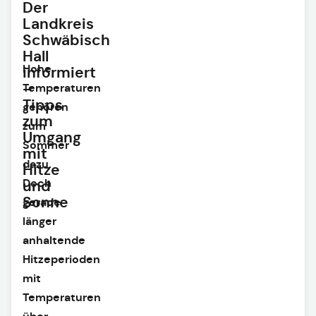
Der
Landkreis
Schwäbisch
Hall
Hohe
informiert
–
Temperaturen
Tipps
gehören
zum
zum
Umgang
Sommer
mit
dazu.
Hitze
Doch
und
Sonne
gerade
länger
anhaltende
Hitzeperioden
mit
Temperaturen