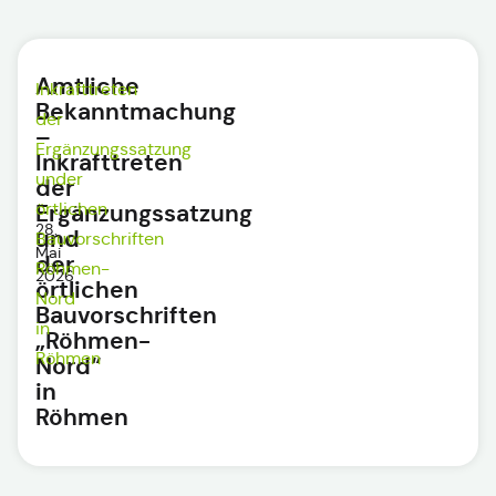
Amtliche
Inkrafttreten
Bekanntmachung
der
–
Ergänzungssatzung
Inkrafttreten
under
der
örtlichen
Ergänzungssatzung
28.
und
Bauvorschriften
Mai
der
Röhmen-
2026
örtlichen
Nord
Bauvorschriften
in
„Röhmen-
Röhmen
Nord“
in
Röhmen