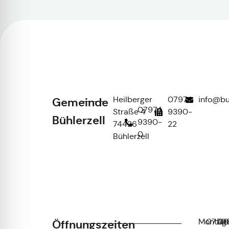
Heilberger
07974
info@bu
Gemeinde
07974
Straße 4
9390-
Bühlerzell
9390-
74426
22
0
Bühlerzell
Montag
07:00
Die
0
Öffnungszeiten