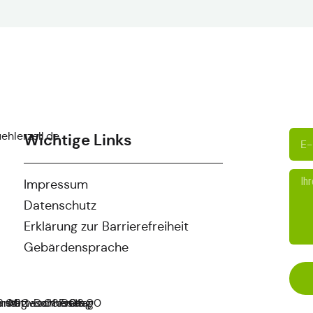
ehlerzell.de
Wichtige Links
Impressum
Datenschutz
Erklärung zur Barrierefreiheit
Gebärdensprache
nstag
8:00
und
Mittwoch
Geschlossen
Donnerstag
08:00
Freitag
08:00