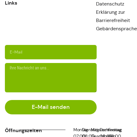
Links
Datenschutz
Erklärung zur
Barrierefreiheit
Gebärdensprache
E-Mail senden
Montag
Dienstag
Mittwoch
Donnerstag
Freitag
Öffnungszeiten
07:00
08:00
Geschlossen
08:00
08:00