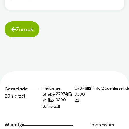
Zurück
Heilberger
07974
info@buehlerzell.d
Gemeinde
07974
Straße 4
9390-
Bühlerzell
9390-
74426
22
0
Bühlerzell
Wichtige
Impressum