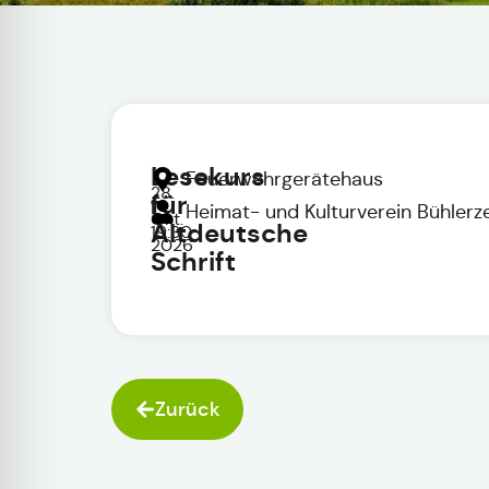
Lesekurs
Feuerwehrgerätehaus
28.
für
|
Heimat- und Kulturverein Bühlerze
Okt.
Altdeutsche
19:30
2026
Schrift
Zurück