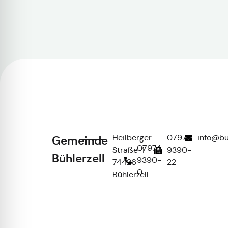
Heilberger
07974
info@bu
Gemeinde
07974
Straße 4
9390-
Bühlerzell
9390-
74426
22
0
Bühlerzell