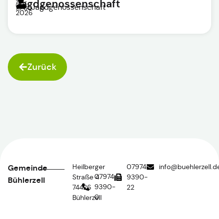
Jagdgenossenschaft
Apr.
Jagdgenossenschaft
19:30
2026
Zurück
Heilberger
07974
info@buehlerzell.d
Gemeinde
07974
Straße 4
9390-
Bühlerzell
9390-
74426
22
0
Bühlerzell