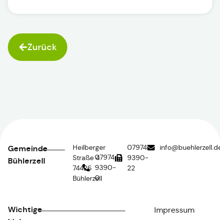
Zurück
Heilberger
07974
info@buehlerzell.d
Gemeinde
07974
Straße 4
9390-
Bühlerzell
9390-
74426
22
0
Bühlerzell
Wichtige
Impressum