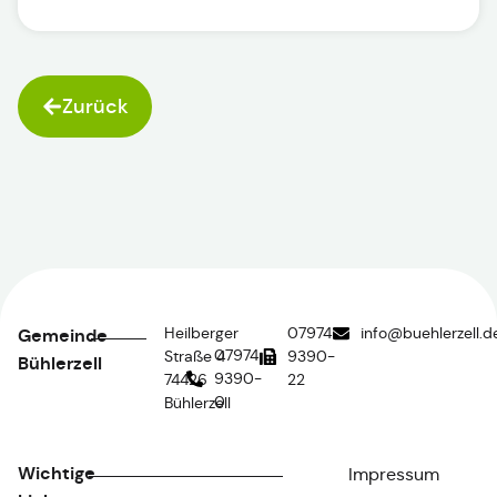
Zurück
Heilberger
07974
info@buehlerzell.d
Gemeinde
07974
Straße 4
9390-
Bühlerzell
9390-
74426
22
0
Bühlerzell
Wichtige
Impressum