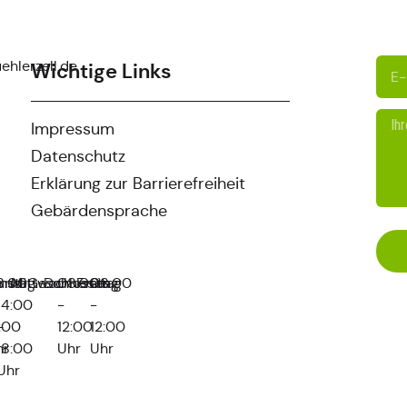
ehlerzell.de
Wichtige Links
Impressum
Datenschutz
Erklärung zur Barrierefreiheit
Gebärdensprache
nstag
8:00
und
Mittwoch
Geschlossen
Donnerstag
08:00
Freitag
08:00
14:00
-
-
:00
-
12:00
12:00
hr
18:00
Uhr
Uhr
Uhr