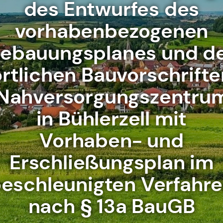
des Entwurfes des
vorhabenbezogenen
ebauungsplanes und d
örtlichen Bauvorschrifte
Nahversorgungszentru
in Bühlerzell mit
Vorhaben- und
Erschließungsplan im
eschleunigten Verfahr
nach § 13a BauGB