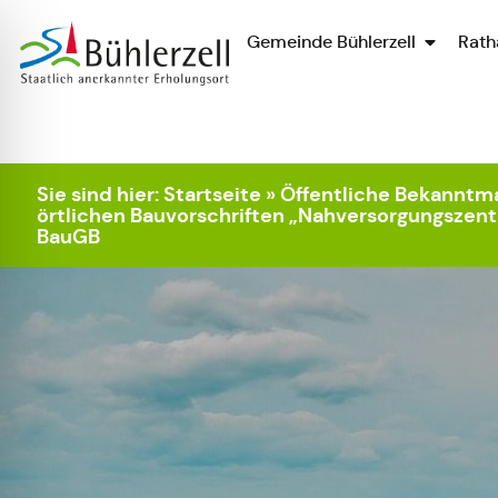
Gemeinde Bühlerzell
Rath
Zur Startseite
Sie sind hier:
Startseite
»
Öffentliche Bekanntm
örtlichen Bauvorschriften „Nahversorgungszent
BauGB