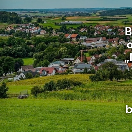
B
„
b