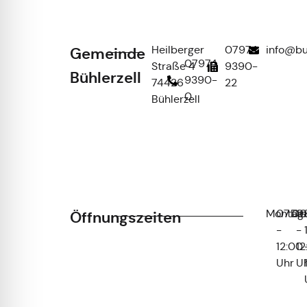
Heilberger
07974
info@bu
Gemeinde
07974
Straße 4
9390-
Bühlerzell
9390-
74426
22
0
Bühlerzell
Montag
07:00
Die
0
Öffnungszeiten
-
-
12:00
12
Uhr
U