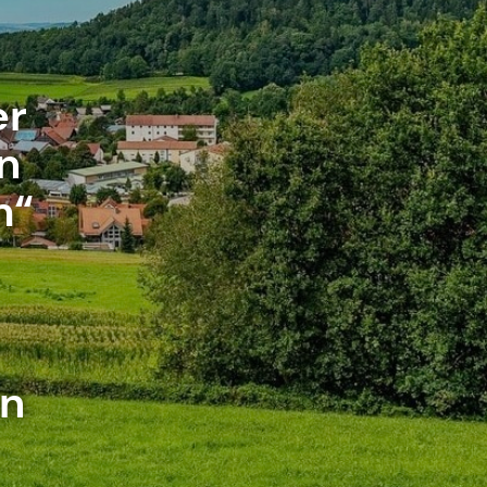
er
n
m“
en