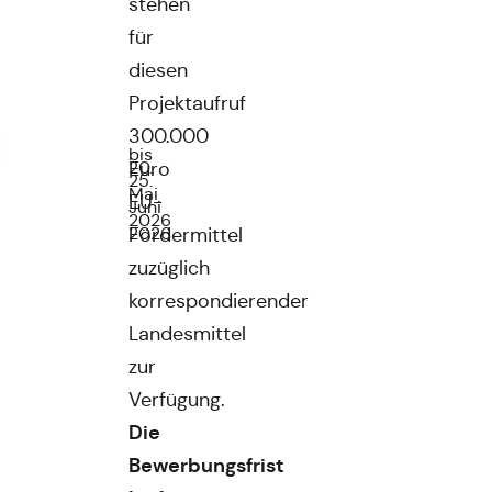
stehen
für
diesen
Projektaufruf
300.000
bis
20.
Euro
25.
Mai
EU-
Juni
2026
2026
Fördermittel
zuzüglich
korrespondierender
Landesmittel
zur
Verfügung.
Die
Bewerbungsfrist