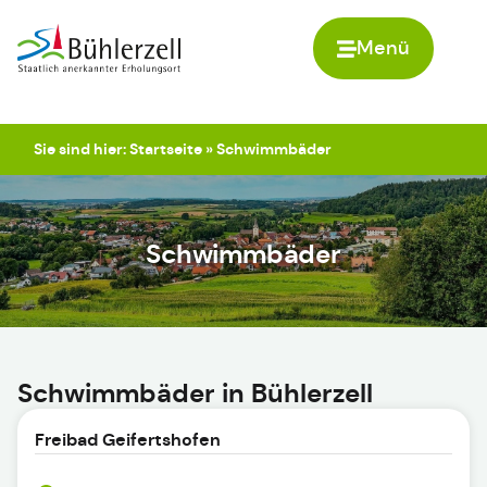
Menü
Zur Startseite
Sie sind hier:
Startseite
»
Schwimmbäder
Schwimmbäder
Schwimmbäder in Bühlerzell
Freibad Geifertshofen